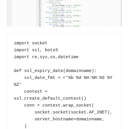
import socket

import ssl, boto3

import re,sys,os,datetime

def ssl_expiry_date(domainname):

    ssl_date_fmt = r'%b %d %H:%M:%S %Y 
%Z'

    context = 
ssl.create_default_context()

    conn = context.wrap_socket(

        socket.socket(socket.AF_INET),

        server_hostname=domainname,

    )
