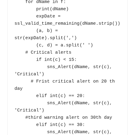
    for dName in f:

        print(dName)

        expDate = 
ssl_valid_time_remaining(dName.strip())

        (a, b) = 
str(expDate).split(',')

        (c, d) = a.split(' ')

    # Critical alerts 

        if int(c) < 15:

            sns_Alert(dName, str(c), 
'Critical')

      # Frist critical alert on 20 th 
day      

        elif int(c) == 20:

            sns_Alert(dName, str(c), 
'Critical')

    #third warning alert on 30th day      

        elif int(c) == 30:

            sns_Alert(dName, str(c), 