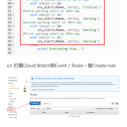
07. 打開Cloud Watch到Event / Rules，按Create rule