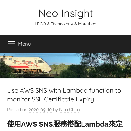
Skip
Neo Insight
to
content
LEGO & Technology & Marathon
Menu
Use AWS SNS with Lambda function to
monitor SSL Certificate Expiry.
Posted on
2020-09-10
by
Neo Chen
使用AWS SNS服務搭配Lambda來定