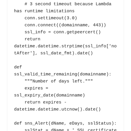
    # 3 second timeout because Lambda 
has runtime limitations

    conn.settimeout(3.0)

    conn.connect((domainname, 443))

    ssl_info = conn.getpeercert()

    return 
datetime.datetime.strptime(ssl_info['no
tAfter'], ssl_date_fmt).date()

def 
ssl_valid_time_remaining(domainname):

    """Number of days left."""

    expires = 
ssl_expiry_date(domainname)

    return expires - 
datetime.datetime.utcnow().date()

def sns_Alert(dName, eDays, sslStatus):

    sslStat = dName + ' SSL certificate 