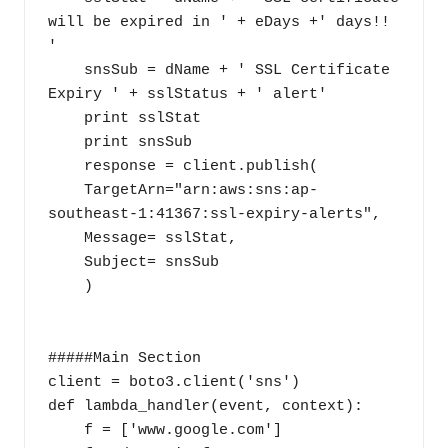
will be expired in ' + eDays +' days!! 
'

    snsSub = dName + ' SSL Certificate 
Expiry ' + sslStatus + ' alert'

    print sslStat

    print snsSub

    response = client.publish(

    TargetArn="arn:aws:sns:ap-
southeast-1:41367:ssl-expiry-alerts",

    Message= sslStat,

    Subject= snsSub

    )

#####Main Section

client = boto3.client('sns')

def lambda_handler(event, context):

    f = ['www.google.com']
