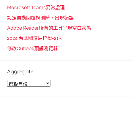
r
h
Mocrosoft Teams異常處理
c
f
設定自動回覆規則時，出現錯誤
h
o
Adobe Reader所有的工具呈現空白狀態
r
2024 台北國道馬拉松-21K
:
修改Outlook預設瀏覽器
Aggregate
A
g
g
r
e
g