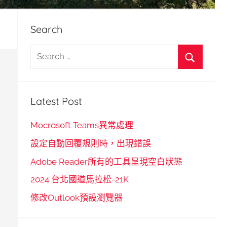
Search
S
e
S
a
e
r
Latest Post
a
c
r
h
Mocrosoft Teams異常處理
c
f
設定自動回覆規則時，出現錯誤
h
o
Adobe Reader所有的工具呈現空白狀態
r
2024 台北國道馬拉松-21K
:
修改Outlook預設瀏覽器