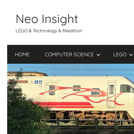
Skip
to
Neo Insight
content
LEGO & Technology & Marathon
HOME
COMPUTER SCIENCE
LEGO