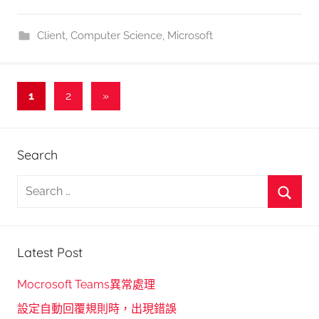
Client
,
Computer Science
,
Microsoft
文
Next
1
2
»
Posts
章
分
Search
頁
S
e
S
a
e
r
Latest Post
a
c
r
h
Mocrosoft Teams異常處理
c
f
設定自動回覆規則時，出現錯誤
h