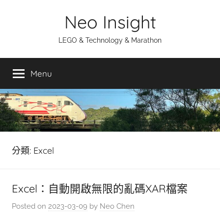
Skip
Neo Insight
to
content
LEGO & Technology & Marathon
Menu
分類:
Excel
Excel：自動開啟無限的亂碼XAR檔案
Posted on
2023-03-09
by
Neo Chen