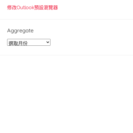
修改Outlook預設瀏覽器
Aggregate
A
g
g
r
e
g
a
t
e