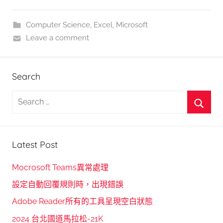
Computer Science
,
Excel
,
Microsoft
Leave a comment
Search
S
e
S
a
e
r
Latest Post
a
c
r
h
Mocrosoft Teams異常處理
c
f
設定自動回覆規則時，出現錯誤
h
o
Adobe Reader所有的工具呈現空白狀態
r
2024 台北國道馬拉松-21K
: