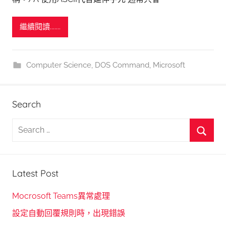
繼續閱讀.......
Computer Science
,
DOS Command
,
Microsoft
Search
S
e
S
a
e
r
Latest Post
a
c
r
h
Mocrosoft Teams異常處理
c
f
設定自動回覆規則時，出現錯誤
h
o