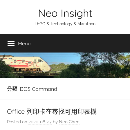
Skip
Neo Insight
to
content
LEGO & Technology & Marathon
Menu
分類:
DOS Command
Office 列印卡在尋找可用印表機
Posted on
2020-08-27
by
Neo Chen