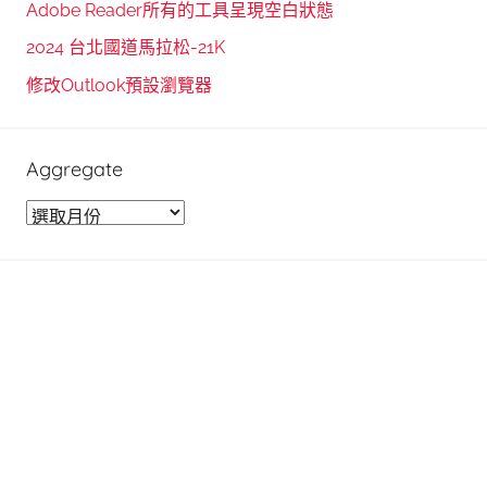
Adobe Reader所有的工具呈現空白狀態
r
2024 台北國道馬拉松-21K
:
修改Outlook預設瀏覽器
Aggregate
A
g
g
r
e
g
a
t
e