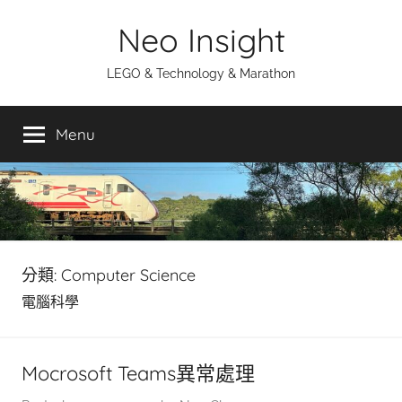
Skip
Neo Insight
to
content
LEGO & Technology & Marathon
Menu
分類:
Computer Science
電腦科學
Mocrosoft Teams異常處理