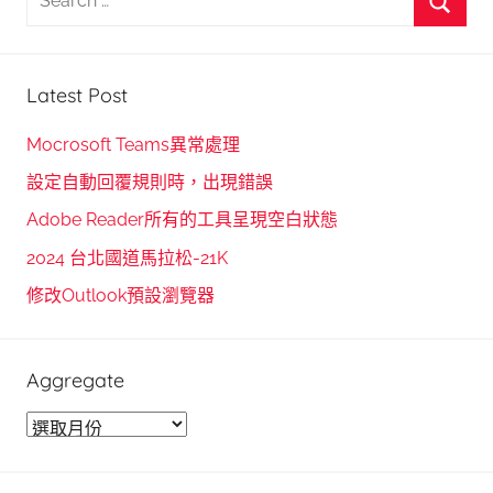
e
S
a
e
r
Latest Post
a
c
r
h
Mocrosoft Teams異常處理
c
f
設定自動回覆規則時，出現錯誤
h
o
Adobe Reader所有的工具呈現空白狀態
r
2024 台北國道馬拉松-21K
:
修改Outlook預設瀏覽器
Aggregate
A
g
g