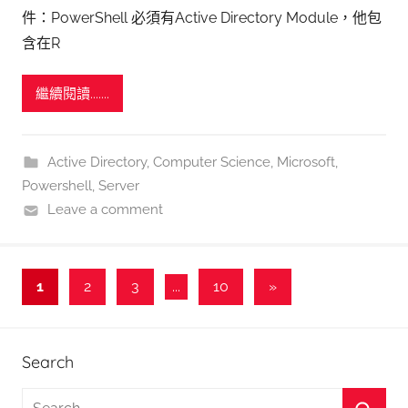
件：PowerShell 必須有Active Directory Module，他包
含在R
繼續閱讀.......
Active Directory
,
Computer Science
,
Microsoft
,
Powershell
,
Server
Leave a comment
文
Next
1
2
3
...
10
»
Posts
章
分
Search
頁
S