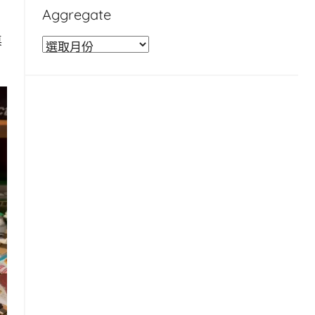
Aggregate
桌
A
g
g
r
e
g
a
t
e