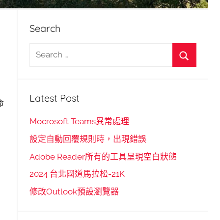
Search
S
e
S
a
e
r
Latest Post
a
命
c
r
h
Mocrosoft Teams異常處理
c
f
設定自動回覆規則時，出現錯誤
h
o
Adobe Reader所有的工具呈現空白狀態
r
2024 台北國道馬拉松-21K
:
修改Outlook預設瀏覽器