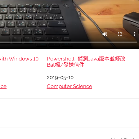
 with Windows 10
Powershell : 偵測Java版本並修改
Bat檔/發送信件
日期
2019-05-10
nce
關於
Computer Science