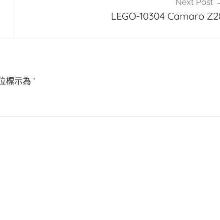
Next Post
LEGO-10304 Camaro Z2
位標示為
*