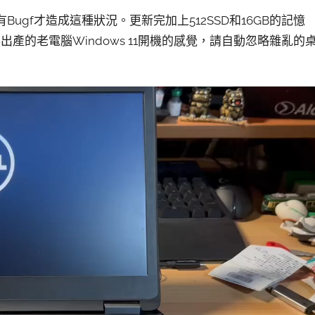
Bugf才造成這種狀況。更新完加上512SSD和16GB的記憶
6年出產的老電腦Windows 11開機的感覺，請自動忽略雜亂的