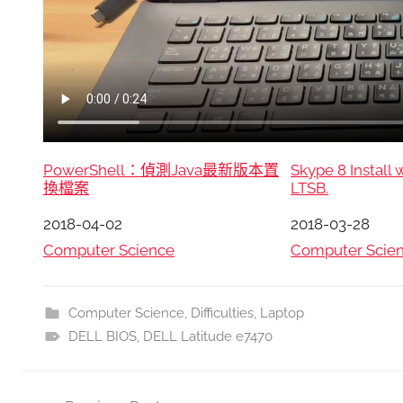
PowerShell：偵測Java最新版本置
Skype 8 Install
換檔案
LTSB.
日期
2018-04-02
日期
2018-03-28
關於
Computer Science
關於
Computer Scie
Computer Science
,
Difficulties
,
Laptop
DELL BIOS
,
DELL Latitude e7470
文