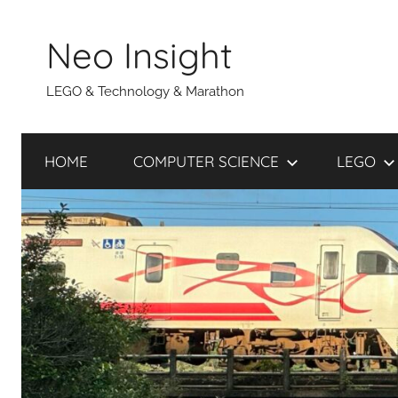
Skip
to
Neo Insight
content
LEGO & Technology & Marathon
HOME
COMPUTER SCIENCE
LEGO