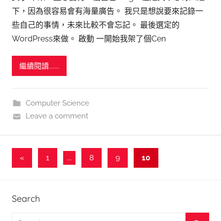
下，因為很容易會有海量廣告。 我只是想說要來記錄一
些自己的事情，未來比較不會忘記。 最後選定的
WordPress來做。 啟動 一開始我架了個Cen
繼續閱讀.......
Computer Science
Leave a comment
文
Previous
«
1
...
8
9
10
Posts
章
分
Search
頁
S