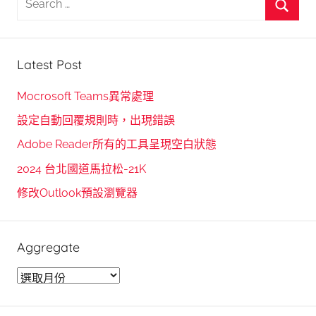
e
S
a
e
r
Latest Post
a
c
r
h
Mocrosoft Teams異常處理
c
f
設定自動回覆規則時，出現錯誤
h
o
Adobe Reader所有的工具呈現空白狀態
r
2024 台北國道馬拉松-21K
:
修改Outlook預設瀏覽器
Aggregate
A
g
g