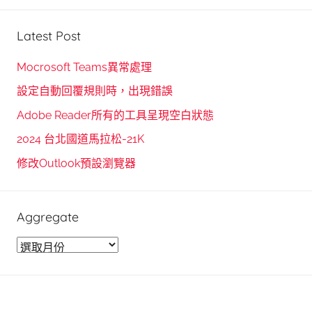
S
a
e
r
Latest Post
a
c
r
h
Mocrosoft Teams異常處理
c
f
設定自動回覆規則時，出現錯誤
h
o
Adobe Reader所有的工具呈現空白狀態
r
2024 台北國道馬拉松-21K
:
修改Outlook預設瀏覽器
Aggregate
A
g
g
r