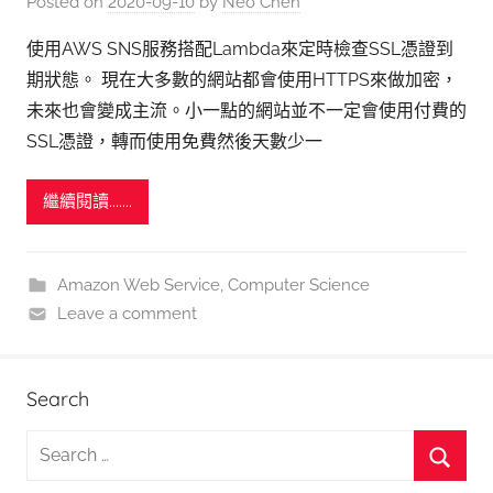
Posted on
2020-09-10
by
Neo Chen
使用AWS SNS服務搭配Lambda來定時檢查SSL憑證到
期狀態。 現在大多數的網站都會使用HTTPS來做加密，
未來也會變成主流。小一點的網站並不一定會使用付費的
SSL憑證，轉而使用免費然後天數少一
繼續閱讀.......
Amazon Web Service
,
Computer Science
Leave a comment
Search
S
e