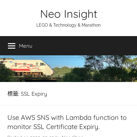
Skip
Neo Insight
to
content
LEGO & Technology & Marathon
Menu
標籤:
SSL Expiry
Use AWS SNS with Lambda function to
monitor SSL Certificate Expiry.