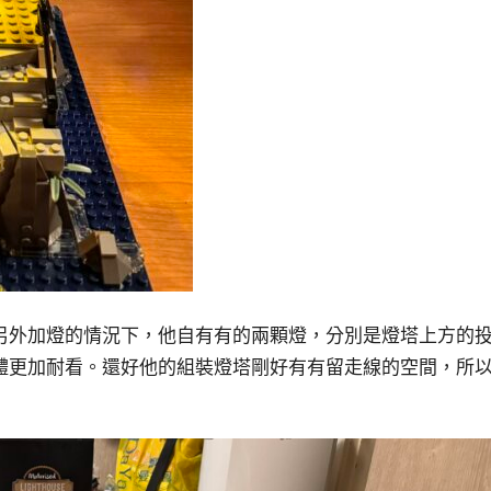
另外加燈的情況下，他自有有的兩顆燈，分別是燈塔上方的
體更加耐看。還好他的組裝燈塔剛好有有留走線的空間，所