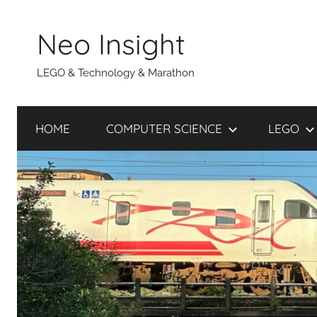
Skip
to
Neo Insight
content
LEGO & Technology & Marathon
HOME
COMPUTER SCIENCE
LEGO