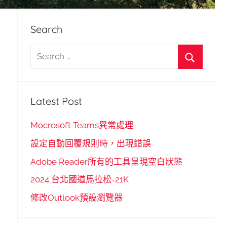
Search
S
e
S
a
e
r
Latest Post
a
c
r
h
Mocrosoft Teams異常處理
c
f
設定自動回覆規則時，出現錯誤
h
o
Adobe Reader所有的工具呈現空白狀態
r
2024 台北國道馬拉松-21K
:
修改Outlook預設瀏覽器