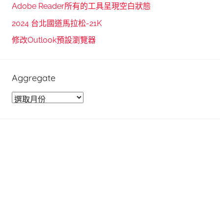
Adobe Reader所有的工具呈現空白狀態
r
2024 台北國道馬拉松-21K
:
修改Outlook預設瀏覽器
Aggregate
A
g
g
r
e
g
a
t
e