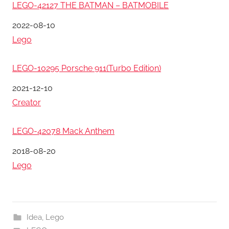
LEGO-42127 THE BATMAN – BATMOBILE
日期
2022-08-10
關於
Lego
LEGO-10295 Porsche 911(Turbo Edition)
日期
2021-12-10
關於
Creator
LEGO-42078 Mack Anthem
日期
2018-08-20
關於
Lego
Idea
,
Lego