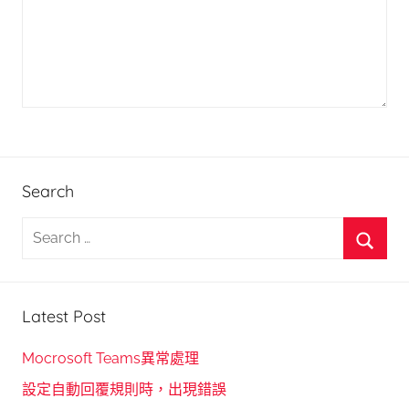
Search
S
e
S
a
e
r
Latest Post
a
c
r
h
Mocrosoft Teams異常處理
c
f
設定自動回覆規則時，出現錯誤
h
o