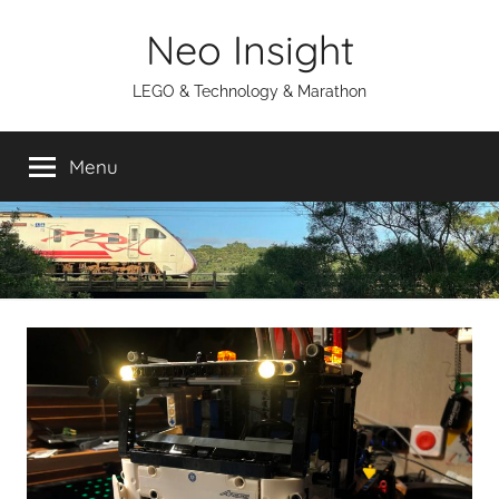
Skip
Neo Insight
to
content
LEGO & Technology & Marathon
Menu