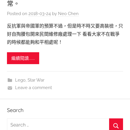
常。
Posted on
2018-03-24
by
Neo Chen
反抗軍與帝國軍的預算不過，但是時不時又要高裝檢，只
好自掏腰包開來民間維修廠處理一下 看看大家不在戰爭
的時候都能夠和平相處呢！
繼續閱讀.......
Lego
,
Star War
Leave a comment
Search
S