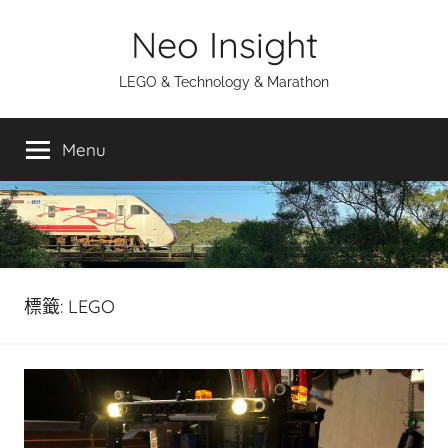
Skip
Neo Insight
to
content
LEGO & Technology & Marathon
Menu
標籤:
LEGO