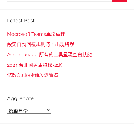
e
S
a
e
r
Latest Post
a
c
r
h
Mocrosoft Teams異常處理
c
f
設定自動回覆規則時，出現錯誤
h
o
Adobe Reader所有的工具呈現空白狀態
r
2024 台北國道馬拉松-21K
:
修改Outlook預設瀏覽器
Aggregate
A
g
g