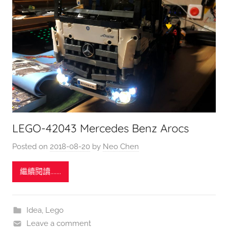
LEGO-42043 Mercedes Benz Arocs
Posted on
2018-08-20
by
Neo Chen
繼續閱讀.......
Idea
,
Lego
Leave a comment