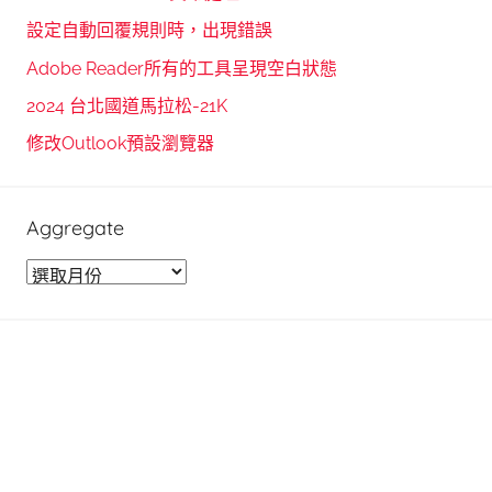
c
f
設定自動回覆規則時，出現錯誤
h
o
Adobe Reader所有的工具呈現空白狀態
r
2024 台北國道馬拉松-21K
:
修改Outlook預設瀏覽器
Aggregate
A
g
g
r
e
g
a
t