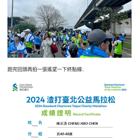
跑完回頭再拍一張遙望一下終點線…