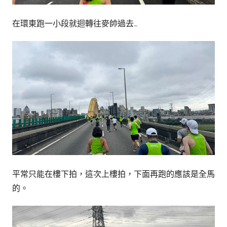
在環東跑一小段就迴轉往麥帥過去…
平常只能在樓下拍，這次上樓拍，下面再跑的應該是全馬
的。