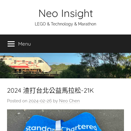
Skip
Neo Insight
to
content
LEGO & Technology & Marathon
Menu
2024 渣打台北公益馬拉松-21K
Posted on
2024-02-26
by
Neo Chen