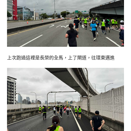
上次跑過這裡是長榮的全馬，上了閘道，往環東邁進