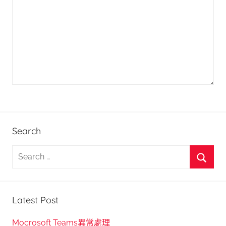
Search
S
e
S
a
e
r
Latest Post
a
c
r
h
Mocrosoft Teams異常處理