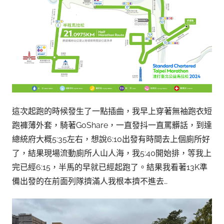
這次起跑的時候發生了一點插曲，我早上穿著無袖跑衣短
跑褲薄外套，騎著GoShare，一直發抖一直罵髒話，到達
總統府大概5:35左右，想說6:10出發有時間去上個廁所好
了，結果現場流動廁所人山人海，我5:40開始排，等我上
完已經6:15，半馬的早就已經起跑了。結果我看著13K準
備出發的在前面列隊擠滿人我根本擠不進去…