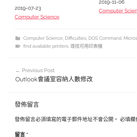
日期
2019-11-06
日期
2019-07-23
關於
Computer Scie
關於
Computer Science
Computer Science
,
Difficulties
,
DOS Command
,
Micros
find available printers
,
尋找可用印表機
文
Previous Post
章
Outlook會議室容納人數修改
導
覽
發佈留言
發佈留言必須填寫的電子郵件地址不會公開。
必填欄
留言
*