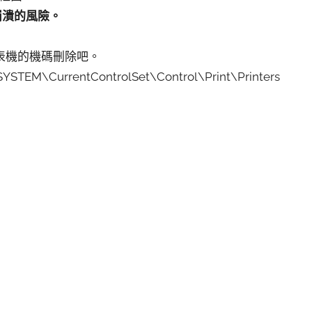
崩潰的風險。
表機的機碼刪除吧。
urrentControlSet\Control\Print\Printers