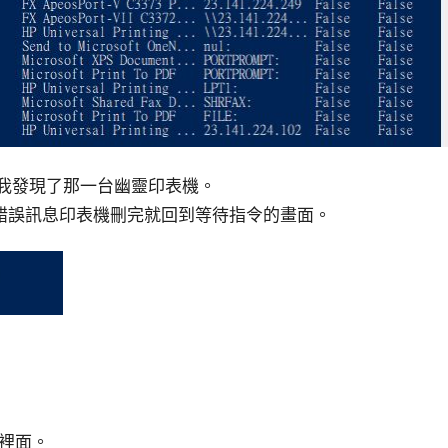
然被我發現了那一台幽靈印表機。
錯誤訊息印表機刪完就回到等待指令的畫面。
碼裡面。