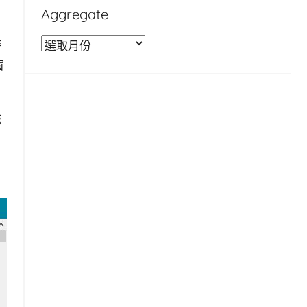
Aggregate
A
時
g
窗
g
r
統
e
g
a
t
e