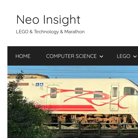
Skip
to
Neo Insight
content
LEGO & Technology & Marathon
HOME
COMPUTER SCIENCE
LEGO