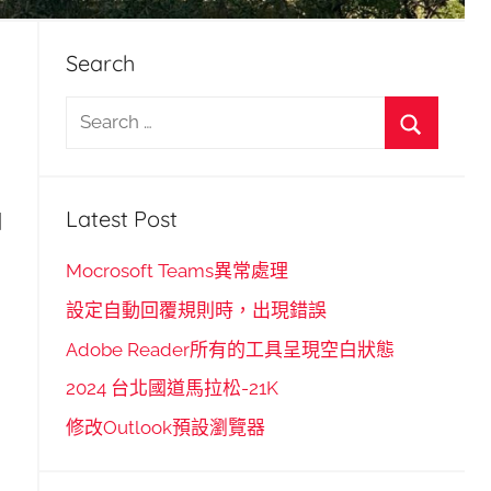
Search
S
e
S
a
e
r
Latest Post
回
a
c
r
h
Mocrosoft Teams異常處理
c
f
設定自動回覆規則時，出現錯誤
h
o
Adobe Reader所有的工具呈現空白狀態
r
2024 台北國道馬拉松-21K
:
修改Outlook預設瀏覽器