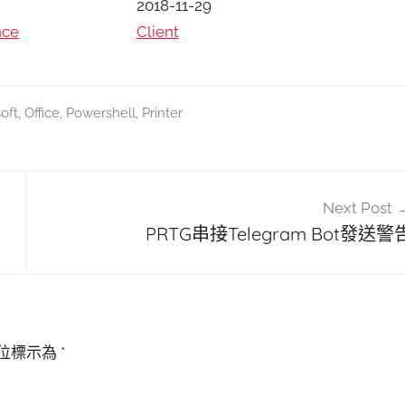
日期
2018-11-29
nce
關於
Client
oft
,
Office
,
Powershell
,
Printer
Next Post
PRTG串接Telegram Bot發送警
位標示為
*