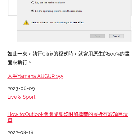
如此一來，執行Citrix的程式時，就會用原生的100%的畫
面來執行。
入手Yamaha AUGUR 155
日期
2023-06-09
關於
Live & Sport
How to:Outlook關閉或調整附加檔案的最近存取項目清
單
日期
2022-08-18