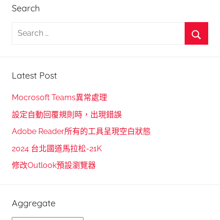
Search
S
e
S
a
e
r
Latest Post
a
c
r
h
Mocrosoft Teams異常處理
c
f
設定自動回覆規則時，出現錯誤
h
o
Adobe Reader所有的工具呈現空白狀態
r
2024 台北國道馬拉松-21K
:
修改Outlook預設瀏覽器
Aggregate