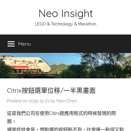
Skip
Neo Insight
to
content
LEGO & Technology & Marathon
Menu
Citrix按鈕選單位移/一半黑畫面
Posted on
2019-11-21
by
Neo Chen
這是我們公司在使用Citirx跑應用程式的時候發現的問
題。
通常症狀會是，想點選的按鈕點不到，往旁邊一點卻又點