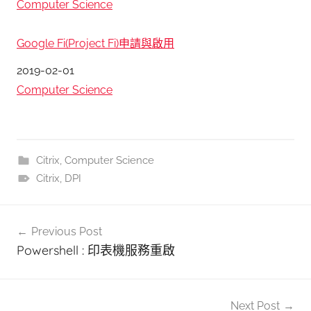
關於
Computer Science
Google Fi(Project Fi)申請與啟用
日期
2019-02-01
關於
Computer Science
Citrix
,
Computer Science
Citrix
,
DPI
文
Previous Post
章
Powershell : 印表機服務重啟
導
覽
Next Post