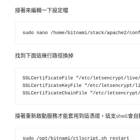
接著來編輯一下設定檔
sudo nano /home/bitnami/stack/apache2/con
找到下面這幾行路徑換掉
SSLCertificateFile "/etc/letsencrypt/live/
SSLCertificateKeyFile "/etc/letsencrypt/li
SSLCertificateChainFile "/etc/letsencrypt
接著重新啟動服務才能套用到這憑證，這支shell會
sudo /opt/bitnami/ctlscript.sh restart