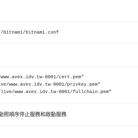
f/bitnami/bitnami.conf
www.avex.idv.tw-0001/cert.pem"

ve/www.avex.idv.tw-0001/privkey.pem"

/live/www.avex.idv.tw-0001/fullchain.pem"
自動照順序停止服務和啟動服務