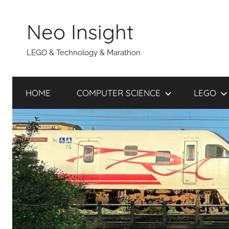
Skip
to
Neo Insight
content
LEGO & Technology & Marathon
HOME
COMPUTER SCIENCE
LEGO