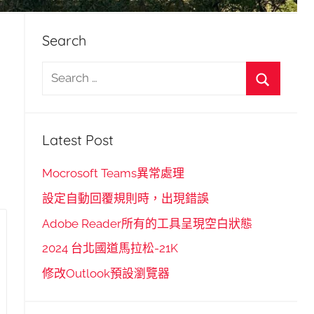
Search
S
e
S
a
e
r
Latest Post
a
c
r
h
Mocrosoft Teams異常處理
c
f
設定自動回覆規則時，出現錯誤
h
o
Adobe Reader所有的工具呈現空白狀態
r
2024 台北國道馬拉松-21K
:
修改Outlook預設瀏覽器