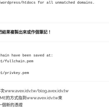
wordpress/htdocs for all unmatched domains.

把結果複製出來或作個筆記！
01/privkey.pem
x.idv.tw/blog.avex.idv.tw
E的方式指到www.avex.idv.tw來
一個新的憑證