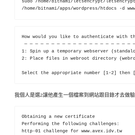
sudo /home/bitnami/letsencrypt/letsencrypt
/home/bitnami/apps/wordpress/htdocs -d ww
How would you like to authenticate with th
 — — — — — — — — — — — — — — — — — — — — — — — — — 

1: Spin up a temporary webserver (standalo
2: Place files in webroot directory (webro
Select the appropriate number [1–2] then 
我個人是選2讓他產生一個檔案到網站跟目錄才去做驗證
Obtaining a new certificate

Performing the following challenges:

http-01 challenge for www.avex.idv.tw
