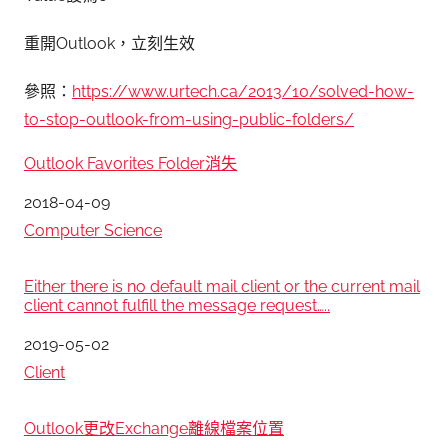
重開Outlook，立刻生效
參照：
https://www.urtech.ca/2013/10/solved-how-
to-stop-outlook-from-using-public-folders/
Outlook Favorites Folder消失
日期
2018-04-09
關於
Computer Science
Either there is no default mail client or the current mail
client cannot fulfill the message request…..
日期
2019-05-02
關於
Client
Outlook更改Exchange離線檔案位置