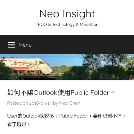
Skip
Neo Insight
to
content
LEGO & Technology & Marathon
Menu
如何不讓Outlook使用Public Folder。
Posted on
2018-03-14
by
Neo Chen
User的Outlook突然多了Public Folder，要刪也刪不掉，
看了礙眼。