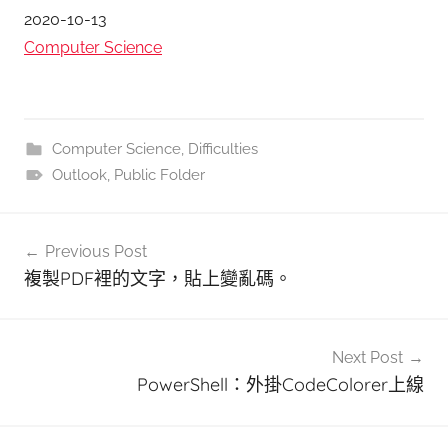
日期
2020-10-13
關於
Computer Science
Computer Science
,
Difficulties
Outlook
,
Public Folder
文
Previous Post
章
複製PDF裡的文字，貼上變亂碼。
導
覽
Next Post
PowerShell：外掛CodeColorer上線