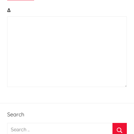
Δ
Search
S