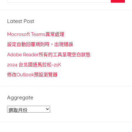
e
S
a
e
r
Latest Post
a
c
r
h
Mocrosoft Teams異常處理
c
f
設定自動回覆規則時，出現錯誤
h
o
Adobe Reader所有的工具呈現空白狀態
r
2024 台北國道馬拉松-21K
:
修改Outlook預設瀏覽器
Aggregate
A
g
g