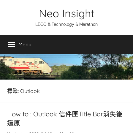
Skip
Neo Insight
to
content
LEGO & Technology & Marathon
Menu
標籤:
Outlook
How to : Outlook 信件匣Title Bar消失後
還原