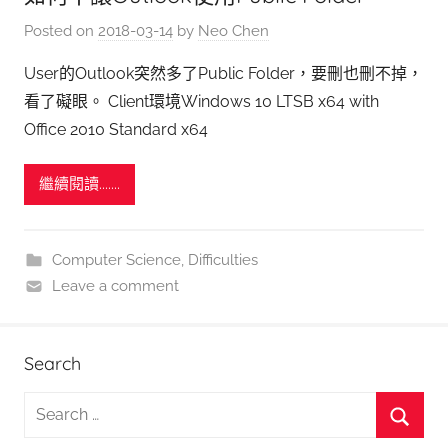
Posted on
2018-03-14
by
Neo Chen
User的Outlook突然多了Public Folder，要刪也刪不掉，
看了礙眼。 Client環境Windows 10 LTSB x64 with
Office 2010 Standard x64
繼續閱讀.......
Computer Science
,
Difficulties
Leave a comment
Search
S
e