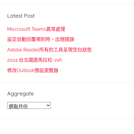
S
a
e
r
Latest Post
a
c
r
h
Mocrosoft Teams異常處理
c
f
設定自動回覆規則時，出現錯誤
h
o
Adobe Reader所有的工具呈現空白狀態
r
2024 台北國道馬拉松-21K
:
修改Outlook預設瀏覽器
Aggregate
A
g
g
r