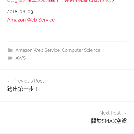
日期
2018-06-03
關於
Amazon Web Service
Amazon Web Service
,
Computer Science
AWS
文
Previous Post
章
跨出第一步！
導
覽
Next Post
關於SMAX空濾