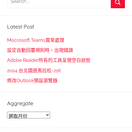
e
S
a
e
r
Latest Post
a
c
r
h
Mocrosoft Teams異常處理
c
f
設定自動回覆規則時，出現錯誤
h
o
Adobe Reader所有的工具呈現空白狀態
r
2024 台北國道馬拉松-21K
:
修改Outlook預設瀏覽器
Aggregate
A
g
g