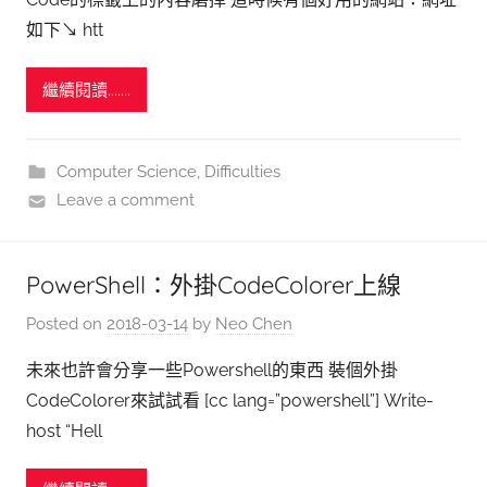
如下↘ htt
繼續閱讀.......
Computer Science
,
Difficulties
Leave a comment
PowerShell：外掛CodeColorer上線
Posted on
2018-03-14
by
Neo Chen
未來也許會分享一些Powershell的東西 裝個外掛
CodeColorer來試試看 [cc lang=”powershell”] Write-
host “Hell