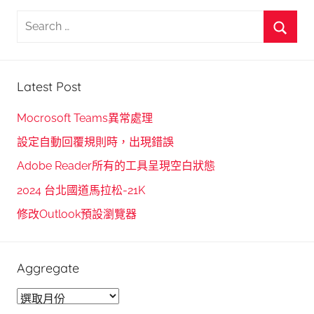
頁
S
e
S
a
e
r
Latest Post
a
c
r
h
Mocrosoft Teams異常處理
c
f
設定自動回覆規則時，出現錯誤
h
o
Adobe Reader所有的工具呈現空白狀態
r
2024 台北國道馬拉松-21K
:
修改Outlook預設瀏覽器
Aggregate
A