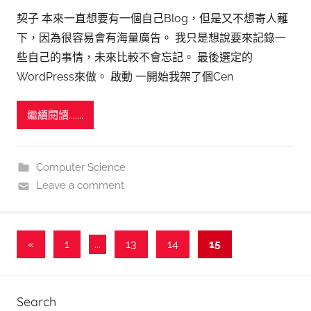
契子 本來一直想要有一個自己Blog，但是又不想寄人籬
下，因為很容易會有海量廣告。 我只是想說要來記錄一
些自己的事情，未來比較不會忘記。 最後選定的
WordPress來做。 啟動 一開始我架了個Cen
繼續閱讀.......
Computer Science
Leave a comment
文
Previous
«
1
...
13
14
15
Posts
章
分
Search