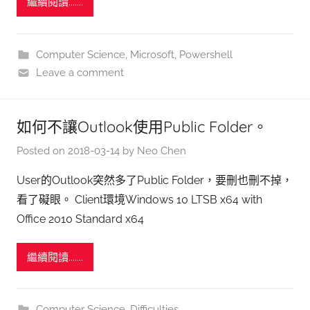
繼續閱讀.......
Computer Science
,
Microsoft
,
Powershell
Leave a comment
如何不讓Outlook使用Public Folder。
Posted on
2018-03-14
by
Neo Chen
User的Outlook突然多了Public Folder，要刪也刪不掉，
看了礙眼。 Client環境Windows 10 LTSB x64 with
Office 2010 Standard x64
繼續閱讀.......
Computer Science
,
Difficulties