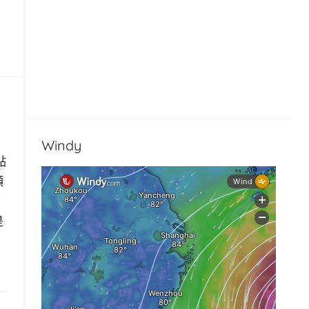
Windy
點
顏
面
是