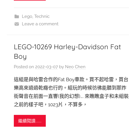
Lego
,
Technic
Leave a comment
LEGO-10269 Harley-Davidson Fat
Boy
Posted on
2022-03-07
by
Neo Chen
這組是與哈雷合作的Fat Boy車款。買不起哈雷，買台
樂高來過過乾癮也行的。組玩的時候彷彿能聽到那炸
街聲音在前面一直響(我的幻想)…. 來瞧瞧盒子和未組裝
之前的樣子吧，1023片，不算多，
繼續閱讀.......