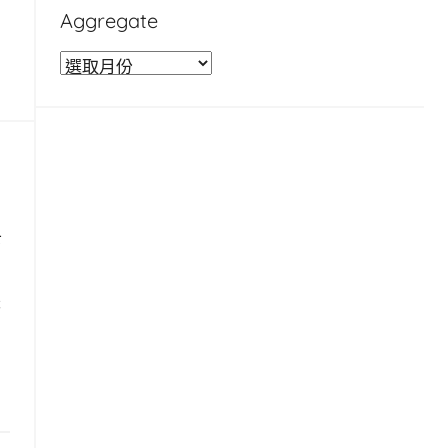
Aggregate
A
g
g
r
e
g
a
下
t
。
e
張