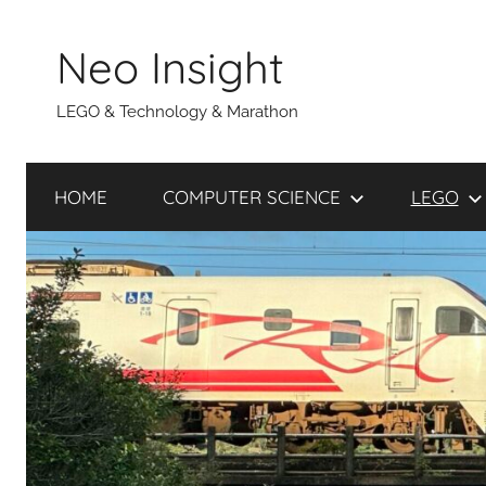
Skip
to
Neo Insight
content
LEGO & Technology & Marathon
HOME
COMPUTER SCIENCE
LEGO