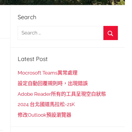
Search
S
e
S
a
e
r
Latest Post
a
c
r
h
Mocrosoft Teams異常處理
c
f
設定自動回覆規則時，出現錯誤
h
o
Adobe Reader所有的工具呈現空白狀態
r
2024 台北國道馬拉松-21K
:
修改Outlook預設瀏覽器