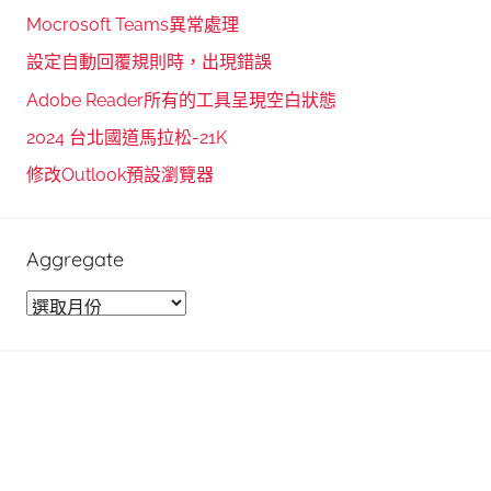
r
h
Mocrosoft Teams異常處理
c
f
設定自動回覆規則時，出現錯誤
h
o
Adobe Reader所有的工具呈現空白狀態
r
2024 台北國道馬拉松-21K
:
修改Outlook預設瀏覽器
Aggregate
A
g
g
r
e
g
a