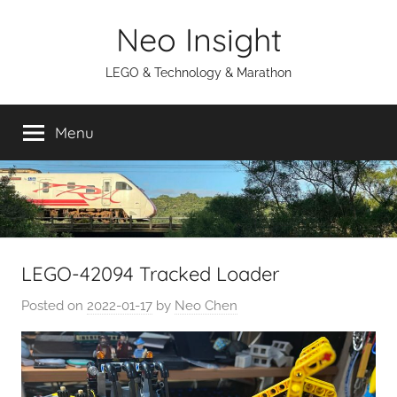
Skip
Neo Insight
to
content
LEGO & Technology & Marathon
Menu
LEGO-42094 Tracked Loader
Posted on
2022-01-17
by
Neo Chen