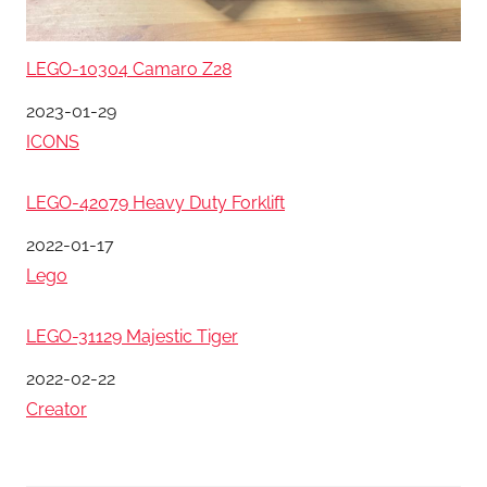
LEGO-10304 Camaro Z28
日期
2023-01-29
關於
ICONS
LEGO-42079 Heavy Duty Forklift
日期
2022-01-17
關於
Lego
LEGO-31129 Majestic Tiger
日期
2022-02-22
關於
Creator