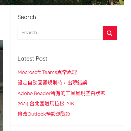
Search
S
e
S
a
e
r
Latest Post
a
c
r
h
Mocrosoft Teams異常處理
c
f
設定自動回覆規則時，出現錯誤
h
o
Adobe Reader所有的工具呈現空白狀態
r
2024 台北國道馬拉松-21K
:
修改Outlook預設瀏覽器