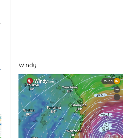
算
Windy