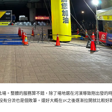
新北場。整體的服務算不錯，除了場地選在河濱導致剛出發的
發沒有分流也是個敗筆。還好大概在1K之後逐漸拉開就比較好