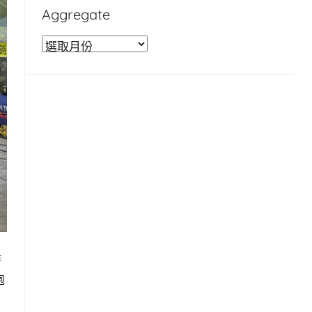
Aggregate
A
g
g
r
e
g
a
t
e
時
跑