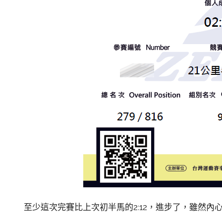
至少這次完賽比上次初半馬的2:12，進步了，雖然內