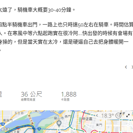
遠了，騎機車大概要30-40分鐘。
四點半騎機車出門，一路上也只時速50左右在騎車。時間估
。在寒風中等六點起跑實在很冷阿…..快出發的時候有會場有
身操的，但是當天實在太冷，還是硬逼自己去把身體暖開一
。