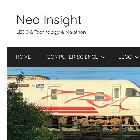
Skip
to
Neo Insight
content
LEGO & Technology & Marathon
HOME
COMPUTER SCIENCE
LEGO