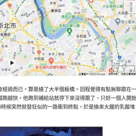
會經過而已。算是繞了大半個板橋。回程覺得有點無聊跟在
越跑越快，他跑到補給站就停下來沒得跟了，只好一個人開
的時候突然就發狂似的一路衝到終點，於是換來大腿的乳酸堆