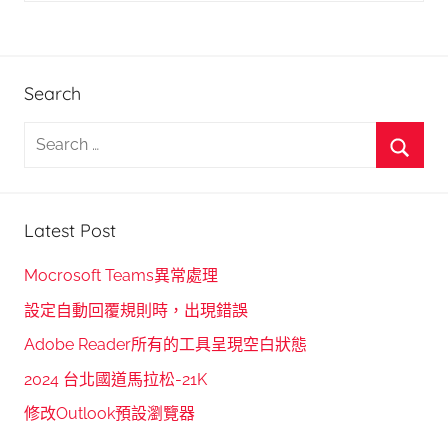
Search
S
e
S
a
e
r
Latest Post
a
c
r
h
Mocrosoft Teams異常處理
c
f
設定自動回覆規則時，出現錯誤
h
o
Adobe Reader所有的工具呈現空白狀態
r
2024 台北國道馬拉松-21K
:
修改Outlook預設瀏覽器