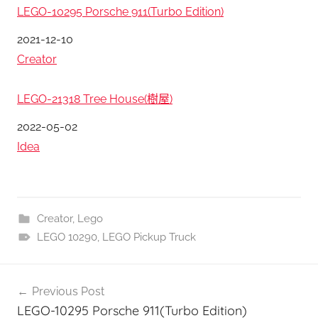
LEGO-10295 Porsche 911(Turbo Edition)
日期
2021-12-10
關於
Creator
LEGO-21318 Tree House(樹屋)
日期
2022-05-02
關於
Idea
Creator
,
Lego
LEGO 10290
,
LEGO Pickup Truck
文
Previous Post
章
LEGO-10295 Porsche 911(Turbo Edition)