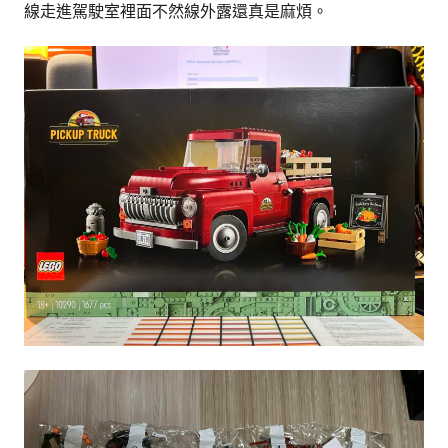
線走進駕駛室裡面不然線外露還真是麻煩。