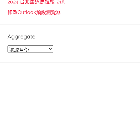
2024 台北國道馬拉松-21K
:
修改Outlook預設瀏覽器
Aggregate
A
g
g
r
e
g
a
t
e