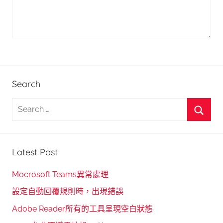
Search
S
e
S
a
e
r
Latest Post
a
c
r
h
Mocrosoft Teams異常處理
c
f
設定自動回覆規則時，出現錯誤
h
o
Adobe Reader所有的工具呈現空白狀態
r