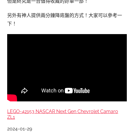
但是終究是一台值得收藏的好車一部！
另外有神人提供兩分鐘降底盤的方式！大家可以參考一
下！
LEGO-42153 NASCAR Next Gen Chevrolet Camaro
ZL1
日期
2024-01-29