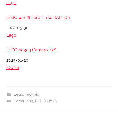
關於
Lego
LEGO-42126 Ford F-150 RAPTOR
日期
2022-05-30
關於
Lego
LEGO-10304 Camaro Z28
日期
2023-01-29
關於
ICONS
Lego
,
Technic
Ferrari 488
,
LEGO 42125
文