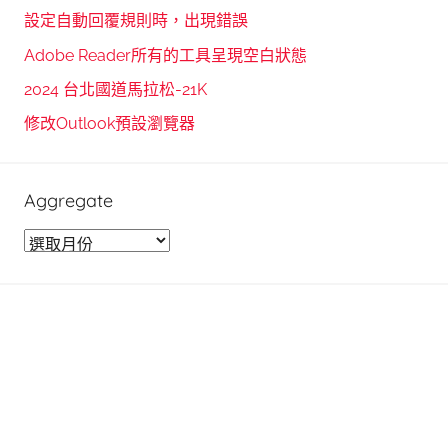
c
f
設定自動回覆規則時，出現錯誤
h
o
Adobe Reader所有的工具呈現空白狀態
r
2024 台北國道馬拉松-21K
:
修改Outlook預設瀏覽器
Aggregate
A
g
g
r
e
g
a
t