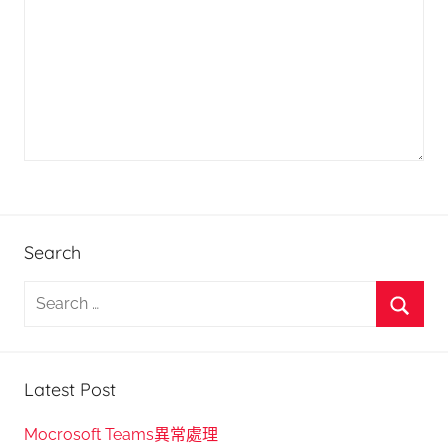
Search
S
e
S
a
e
r
Latest Post
a
c
r
h
Mocrosoft Teams異常處理