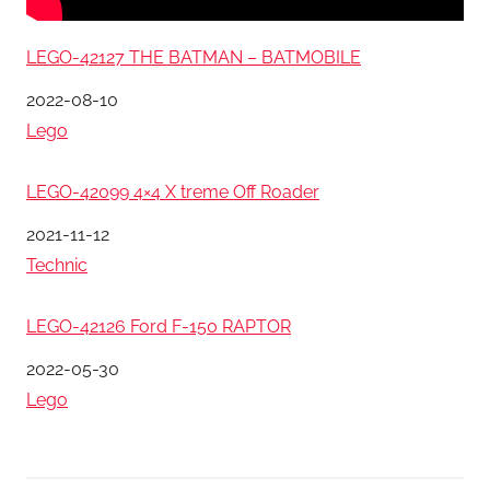
LEGO-42127 THE BATMAN – BATMOBILE
日期
2022-08-10
關於
Lego
LEGO-42099 4×4 X treme Off Roader
日期
2021-11-12
關於
Technic
LEGO-42126 Ford F-150 RAPTOR
日期
2022-05-30
關於
Lego