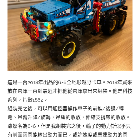
這是一台2018年出品的6×6全地形越野卡車。2018年買來
放在倉庫一直到最近才把他從倉庫拿出來組裝。他是科技
系列，片數1862。
組裝完之後，可以用遙控器操作車子的前進/後退/轉
彎、吊臂升降/旋轉，吊繩的收放，伸縮支撐架的收放。
雖然名為6×6，但是我組裝完之後，輪子的動力斯似乎只
有前面兩問能輸出動力而已，或許速度或馬達動力的問