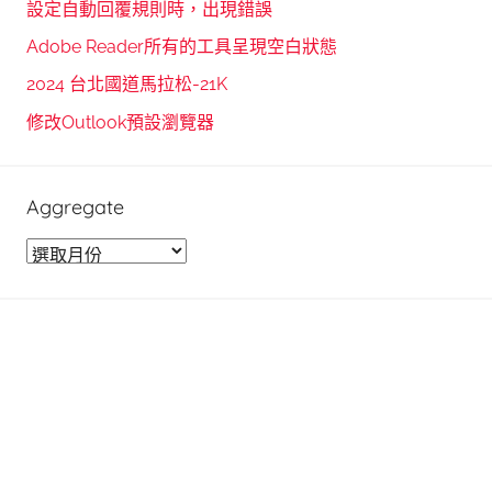
f
設定自動回覆規則時，出現錯誤
h
o
Adobe Reader所有的工具呈現空白狀態
r
2024 台北國道馬拉松-21K
:
修改Outlook預設瀏覽器
Aggregate
A
g
g
r
e
g
a
t