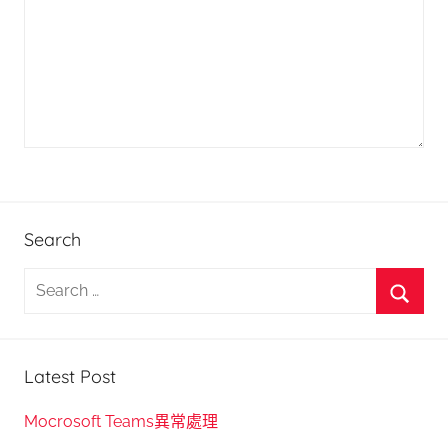
Search
S
e
S
a
e
r
Latest Post
a
c
r
h
Mocrosoft Teams異常處理
c