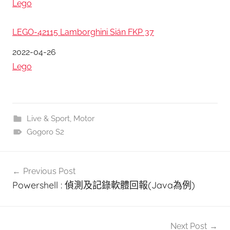
關於
Lego
LEGO-42115 Lamborghini Sián FKP 37
日期
2022-04-26
關於
Lego
Live & Sport
,
Motor
Gogoro S2
文
Previous Post
章
Powershell : 偵測及記錄軟體回報(Java為例)
導
覽
Next Post