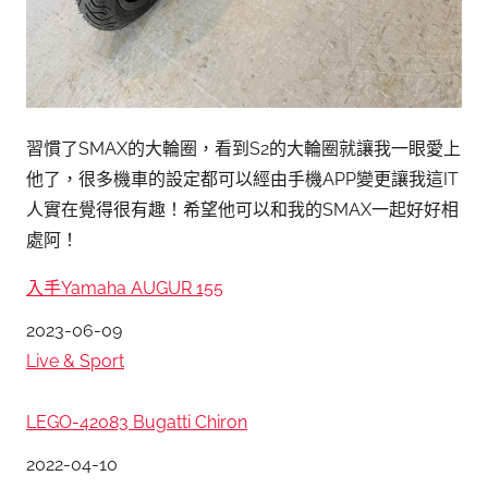
習慣了SMAX的大輪圈，看到S2的大輪圈就讓我一眼愛上
他了，很多機車的設定都可以經由手機APP變更讓我這IT
人實在覺得很有趣！希望他可以和我的SMAX一起好好相
處阿！
入手Yamaha AUGUR 155
日期
2023-06-09
關於
Live & Sport
LEGO-42083 Bugatti Chiron
日期
2022-04-10