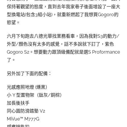
保持著觀望的態度，直到去年我家巷子後面增設了一座大
型換電站(包含3組小站)，就重新燃起了我想買Gogoro的
慾望。
六月下旬跑去八德光華找業務看車，因為我對S3的動力/
外型/顏色沒有太多的感覺，話不多說就下訂了，紫色
Gogoro S2。想要動力跟頂級備配就是選S Proformance
了。
另外加了下面的配備：
光感應照地燈 (燻黑）
小 Y 型置物架（鈦灰/銅棕）
加長後扶手
同心圓防滑踏墊 V2
MiVue™ M777G
感應鑰匙扣