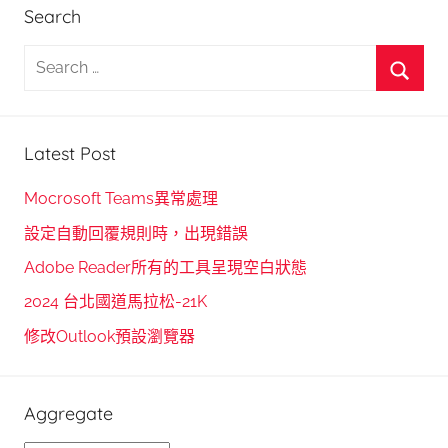
Search
S
e
S
a
e
r
Latest Post
a
c
r
h
Mocrosoft Teams異常處理
c
f
設定自動回覆規則時，出現錯誤
h
o
Adobe Reader所有的工具呈現空白狀態
r
2024 台北國道馬拉松-21K
:
修改Outlook預設瀏覽器
Aggregate