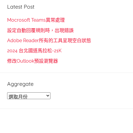
e
r
Latest Post
a
c
r
h
Mocrosoft Teams異常處理
c
f
設定自動回覆規則時，出現錯誤
h
o
Adobe Reader所有的工具呈現空白狀態
r
2024 台北國道馬拉松-21K
:
修改Outlook預設瀏覽器
Aggregate
A
g
g
r
e