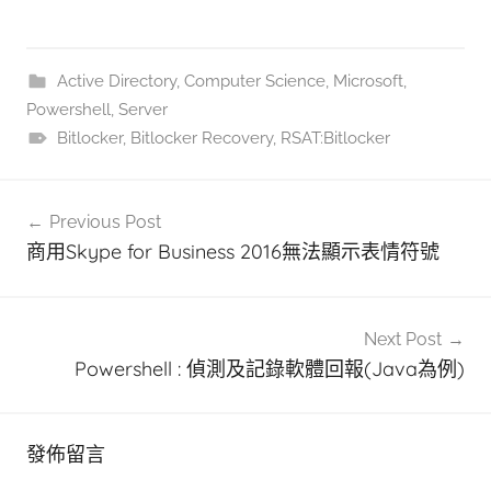
Active Directory
,
Computer Science
,
Microsoft
,
Powershell
,
Server
Bitlocker
,
Bitlocker Recovery
,
RSAT:Bitlocker
文
Previous Post
章
商用Skype for Business 2016無法顯示表情符號
導
覽
Next Post
Powershell : 偵測及記錄軟體回報(Java為例)
發佈留言