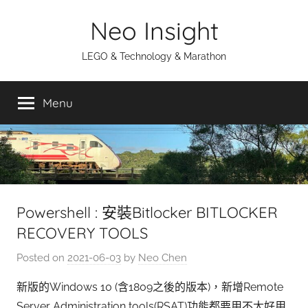
Skip
Neo Insight
to
content
LEGO & Technology & Marathon
Menu
Powershell : 安裝Bitlocker BITLOCKER
RECOVERY TOOLS
Posted on
2021-06-03
by
Neo Chen
新版的Windows 10 (含1809之後的版本)，新增Remote
Server Administration tools(RSAT)功能都要用不太好用