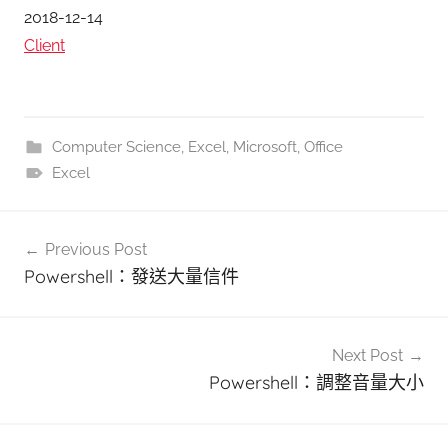
日期
2018-12-14
關於
Client
Computer Science
,
Excel
,
Microsoft
,
Office
Excel
文
Previous Post
章
Powershell：發送大量信件
導
覽
Next Post
Powershell：調整音量大小