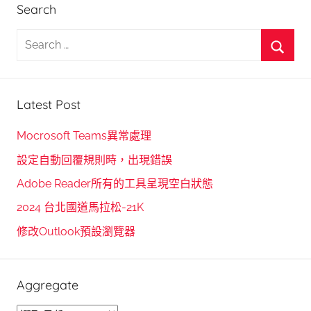
Search
S
e
S
a
e
r
Latest Post
a
c
r
h
Mocrosoft Teams異常處理
c
f
設定自動回覆規則時，出現錯誤
h
o
Adobe Reader所有的工具呈現空白狀態
r
2024 台北國道馬拉松-21K
:
修改Outlook預設瀏覽器
Aggregate