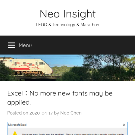
Skip
Neo Insight
to
content
LEGO & Technology & Marathon
Menu
Excel：No more new fonts may be
applied.
Posted on
2020-04-17
by
Neo Chen