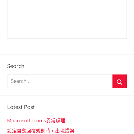
Search
S
e
S
a
e
r
Latest Post
a
c
r
h
Mocrosoft Teams異常處理
c
f
設定自動回覆規則時，出現錯誤
h