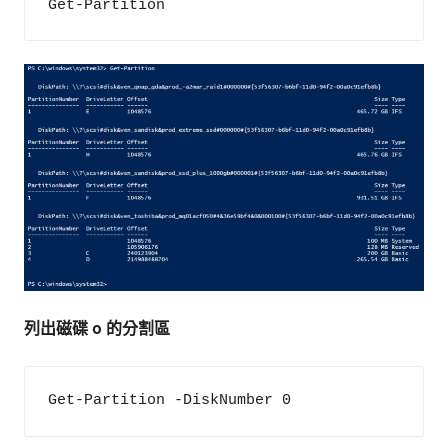
Get-Partition
列出磁碟 0 的分割區
Get-Partition -DiskNumber 0