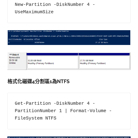
New-Partition -DiskNumber 4 -
UseMaximumSize
格式化磁碟4分割區1為NTFS
Get-Partition -DiskNumber 4 -
PartitionNumber 1 | Format-Volume -
FileSystem NTFS