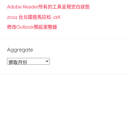
o
Adobe Reader所有的工具呈現空白狀態
r
2024 台北國道馬拉松-21K
:
修改Outlook預設瀏覽器
Aggregate
A
g
g
r
e
g
a
t
e