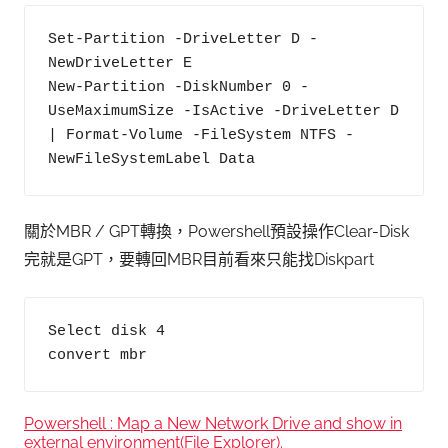
Set-Partition -DriveLetter D -
NewDriveLetter E

New-Partition -DiskNumber 0 -
UseMaximumSize -IsActive -DriveLetter D  
| Format-Volume -FileSystem NTFS -
NewFileSystemLabel Data
關於MBR / GPT轉換，Powershell預設操作Clear-Disk
完就是GPT，要轉回MBR目前看來只能找Diskpart
Select disk 4

convert mbr
Powershell : Map a New Network Drive and show in
external environment(File Explorer).