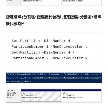
指定磁碟4分割區1磁碟機代號為L指定磁碟4分割區2磁碟
機代號為M
Set-Partition -DiskNumber 4 -
PartitionNumber 1 -NewDriveLetter L

Set-Partition -DiskNumber 4 -
PartitionNumber 2 -NewDriveLetter M