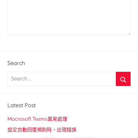
Search
S
e
S
a
e
r
Latest Post
a
c
r
h
Mocrosoft Teams異常處理
c
f
設定自動回覆規則時，出現錯誤
h
o