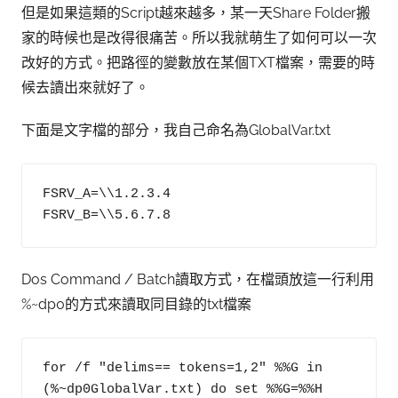
但是如果這類的Script越來越多，某一天Share Folder搬
家的時候也是改得很痛苦。所以我就萌生了如何可以一次
改好的方式。把路徑的變數放在某個TXT檔案，需要的時
候去讀出來就好了。
下面是文字檔的部分，我自己命名為GlobalVar.txt
FSRV_A=\\1.2.3.4

FSRV_B=\\5.6.7.8
Dos Command / Batch讀取方式，在檔頭放這一行利用
%~dp0的方式來讀取同目錄的txt檔案
for /f "delims== tokens=1,2" %%G in 
(%~dp0GlobalVar.txt) do set %%G=%%H