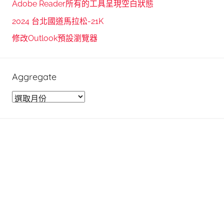
Adobe Reader所有的工具呈現空白狀態
r
2024 台北國道馬拉松-21K
:
修改Outlook預設瀏覽器
Aggregate
A
g
g
r
e
g
a
t
e