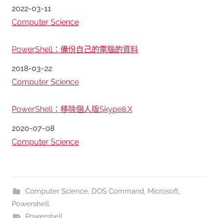
日期
2022-03-11
關於
Computer Science
PowerShell：備份自己的電腦的資料
日期
2018-03-22
關於
Computer Science
PowerShell：移除個人版Skype8.X
日期
2020-07-08
關於
Computer Science
Computer Science
,
DOS Command
,
Microsoft
,
Powershell
Powershell