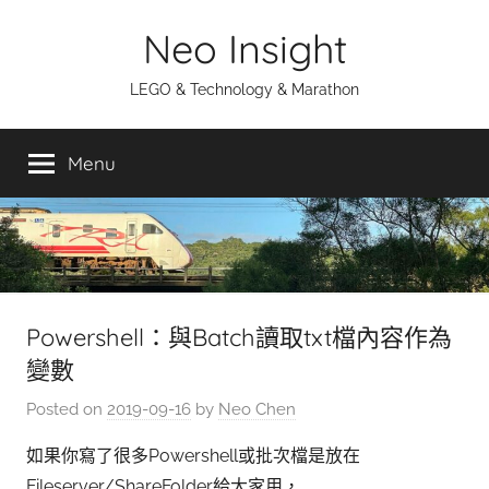
Skip
Neo Insight
to
content
LEGO & Technology & Marathon
Menu
Powershell：與Batch讀取txt檔內容作為
變數
Posted on
2019-09-16
by
Neo Chen
如果你寫了很多Powershell或批次檔是放在
Fileserver/ShareFolder給大家用，