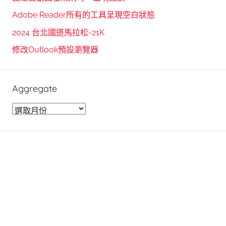
h
o
Adobe Reader所有的工具呈現空白狀態
r
2024 台北國道馬拉松-21K
:
修改Outlook預設瀏覽器
Aggregate
A
g
g
r
e
g
a
t
e