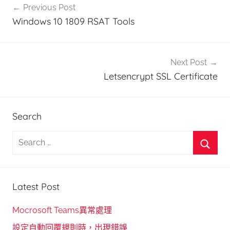
Previous Post
章
Windows 10 1809 RSAT Tools
導
覽
Next Post
Letsencrypt SSL Certificate
Search
S
e
S
a
e
r
Latest Post
a
c
r
h
Mocrosoft Teams異常處理
c
f
設定自動回覆規則時，出現錯誤