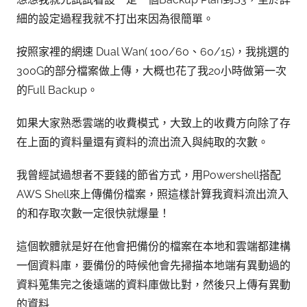
細的設定過程我就不打出來因為很簡單。
按照家裡的網速 Dual Wan( 100/60、60/15)，我挑選的
300G的部分檔案做上傳，大概也花了我20小時做第一次
的Full Backup。
如果大家熟悉雲端的收費模式，大致上的收費方向除了存
在上面的資料量還有資料的流出流入與純取的次數。
我曾經試過想者不要錢的節省方式，用Powershell搭配
AWS Shell來上傳備份檔案，照這樣計算我資料流出流入
的和存取次數一定很快就爆量！
這個軟體就是好在他會把備份的檔案在本地和雲端都建構
一個資料庫，要備份的時候他會先掃描本地端有異動過的
資料蒐集完之後遠端的資料庫做比對，然後只上傳有異動
的資料