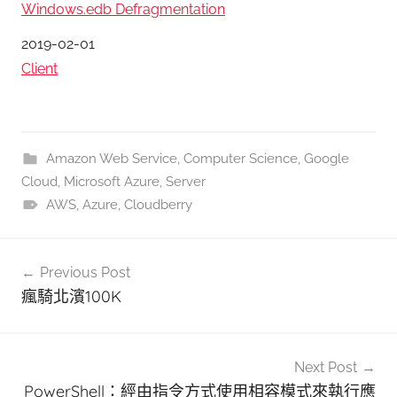
Windows.edb Defragmentation
日期
2019-02-01
關於
Client
Amazon Web Service
,
Computer Science
,
Google
Cloud
,
Microsoft Azure
,
Server
AWS
,
Azure
,
Cloudberry
文
Previous Post
章
瘋騎北濱100K
導
覽
Next Post
PowerShell：經由指令方式使用相容模式來執行應