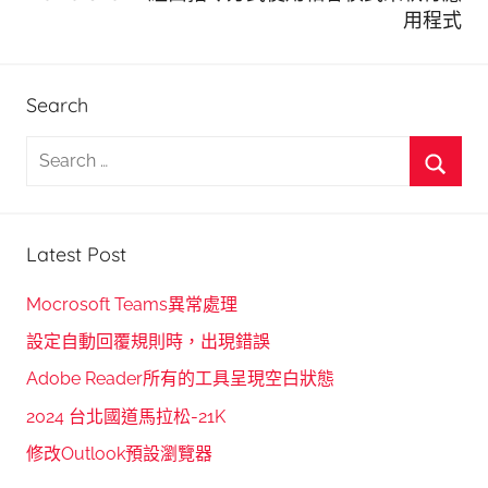
用程式
Search
S
e
S
a
e
r
Latest Post
a
c
r
h
Mocrosoft Teams異常處理
c
f
設定自動回覆規則時，出現錯誤
h
o
Adobe Reader所有的工具呈現空白狀態
r
2024 台北國道馬拉松-21K
:
修改Outlook預設瀏覽器