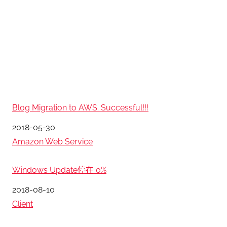
Blog Migration to AWS. Successful!!!
日期
2018-05-30
關於
Amazon Web Service
Windows Update停在 0%
日期
2018-08-10
關於
Client