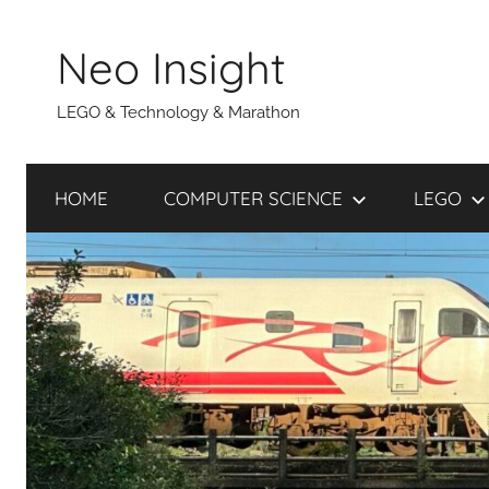
Skip
to
Neo Insight
content
LEGO & Technology & Marathon
HOME
COMPUTER SCIENCE
LEGO