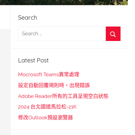
Search
S
e
S
a
e
r
Latest Post
a
c
r
h
Mocrosoft Teams異常處理
c
f
設定自動回覆規則時，出現錯誤
h
o
Adobe Reader所有的工具呈現空白狀態
r
2024 台北國道馬拉松-21K
:
修改Outlook預設瀏覽器