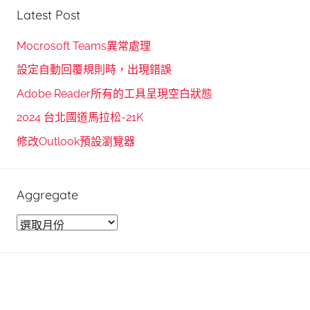
r
Latest Post
a
c
r
h
Mocrosoft Teams異常處理
c
f
設定自動回覆規則時，出現錯誤
h
o
Adobe Reader所有的工具呈現空白狀態
r
2024 台北國道馬拉松-21K
:
修改Outlook預設瀏覽器
Aggregate
A
g
g
r
e