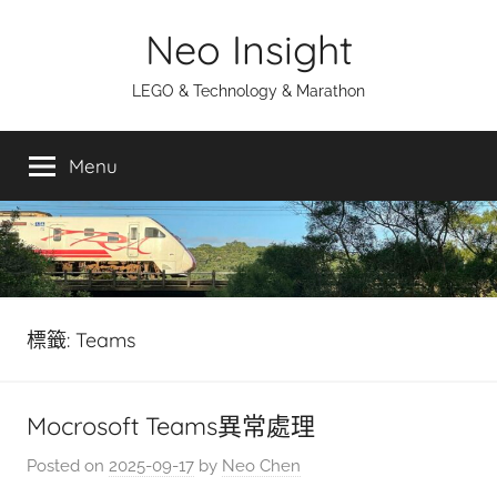
Skip
Neo Insight
to
content
LEGO & Technology & Marathon
Menu
標籤:
Teams
Mocrosoft Teams異常處理
Posted on
2025-09-17
by
Neo Chen