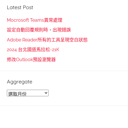
e
r
Latest Post
a
c
r
h
Mocrosoft Teams異常處理
c
f
設定自動回覆規則時，出現錯誤
h
o
Adobe Reader所有的工具呈現空白狀態
r
2024 台北國道馬拉松-21K
:
修改Outlook預設瀏覽器
Aggregate
A
g
g
r
e