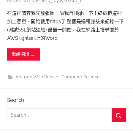
Posted on
2018-06-03
by
Neo Chen
在這裡請容我先放張圖，讓我自High一下！終於把這裡
加上憑證，開始使用https了 整個是過程應該來記錄一下
(測試SSL網站連結) 最最一開始，我在網路上搜尋關於
AWS lightsail上的Word
繼續閱讀.......
Amazon Web Service
,
Computer Science
Search
S
e
S
a