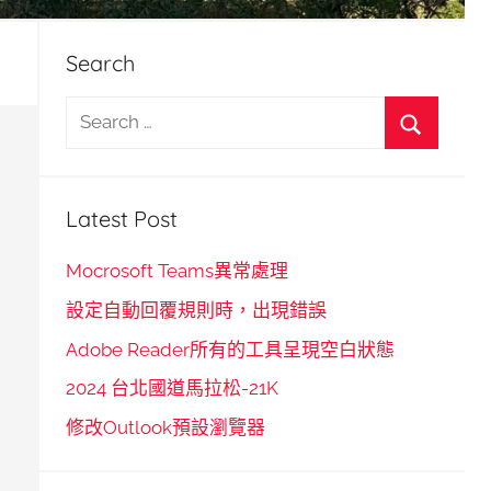
Search
S
e
S
a
e
r
Latest Post
a
c
r
h
Mocrosoft Teams異常處理
c
f
設定自動回覆規則時，出現錯誤
h
o
Adobe Reader所有的工具呈現空白狀態
r
2024 台北國道馬拉松-21K
:
修改Outlook預設瀏覽器