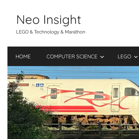
Skip
to
Neo Insight
content
LEGO & Technology & Marathon
HOME
COMPUTER SCIENCE
LEGO