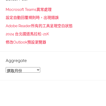
a
c
r
h
Mocrosoft Teams異常處理
c
f
設定自動回覆規則時，出現錯誤
h
o
Adobe Reader所有的工具呈現空白狀態
r
2024 台北國道馬拉松-21K
:
修改Outlook預設瀏覽器
Aggregate
A
g
g
r
e
g