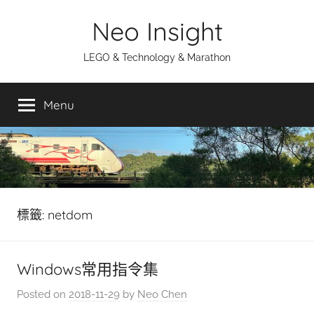
Skip
Neo Insight
to
content
LEGO & Technology & Marathon
Menu
標籤:
netdom
Windows常用指令集
Posted on
2018-11-29
by
Neo Chen