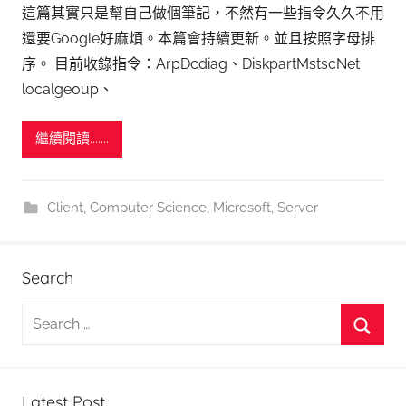
這篇其實只是幫自己做個筆記，不然有一些指令久久不用
還要Google好麻煩。本篇會持續更新。並且按照字母排
序。 目前收錄指令：ArpDcdiag、DiskpartMstscNet
localgeoup、
繼續閱讀.......
Client
,
Computer Science
,
Microsoft
,
Server
Search
S
e
S
a
e
r
Latest Post