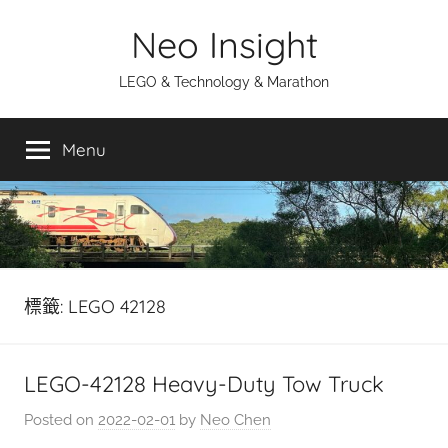
Skip
Neo Insight
to
content
LEGO & Technology & Marathon
Menu
標籤:
LEGO 42128
LEGO-42128 Heavy-Duty Tow Truck
Posted on
2022-02-01
by
Neo Chen