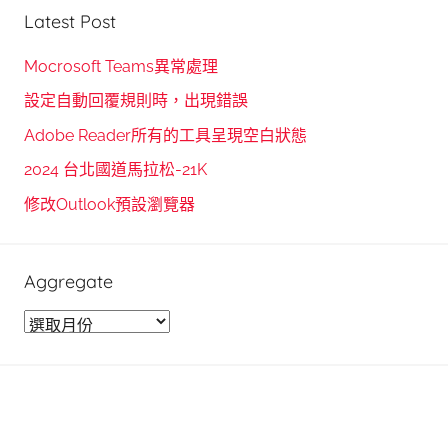
r
Latest Post
a
c
r
h
Mocrosoft Teams異常處理
c
f
設定自動回覆規則時，出現錯誤
h
o
Adobe Reader所有的工具呈現空白狀態
r
2024 台北國道馬拉松-21K
:
修改Outlook預設瀏覽器
Aggregate
A
g
g
r
e