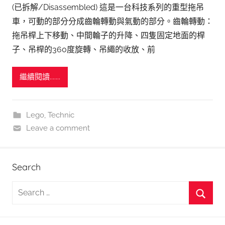
(已拆解/Disassembled) 這是一台科技系列的重型拖吊
車，可動的部分分成齒輪轉動與氣動的部分。齒輪轉動：
拖吊桿上下移動、中間輪子的升降、四隻固定地面的桿
子、吊桿的360度旋轉、吊繩的收放、前
繼續閱讀.......
Lego
,
Technic
Leave a comment
Search
S
e
S
a
e