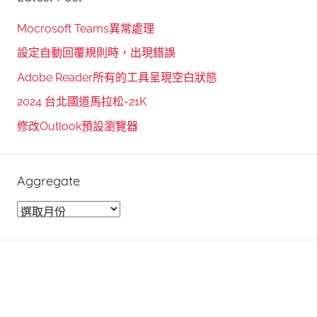
a
c
r
h
Mocrosoft Teams異常處理
c
f
設定自動回覆規則時，出現錯誤
h
o
Adobe Reader所有的工具呈現空白狀態
r
2024 台北國道馬拉松-21K
:
修改Outlook預設瀏覽器
Aggregate
A
g
g
r
e
g