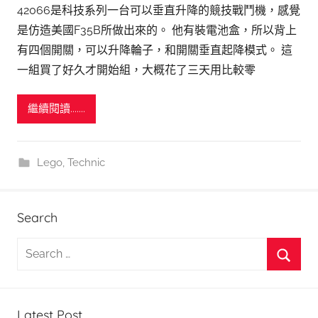
42066是科技系列一台可以垂直升降的競技戰鬥機，感覺
是仿造美國F35B所做出來的。 他有裝電池盒，所以背上
有四個開關，可以升降輪子，和開關垂直起降模式。 這
一組買了好久才開始組，大概花了三天用比較零
繼續閱讀.......
Lego
,
Technic
Search
S
e
S
a
e
r
Latest Post