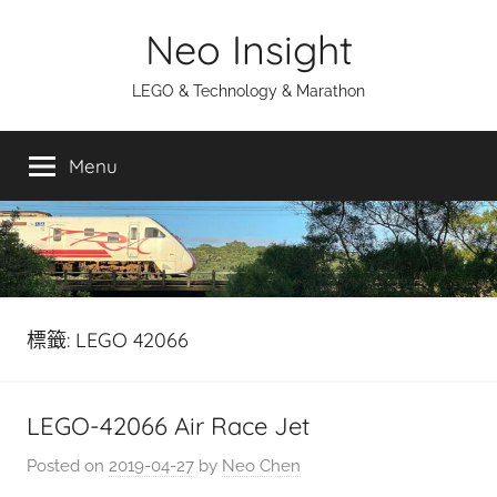
Skip
Neo Insight
to
content
LEGO & Technology & Marathon
Menu
標籤:
LEGO 42066
LEGO-42066 Air Race Jet
Posted on
2019-04-27
by
Neo Chen