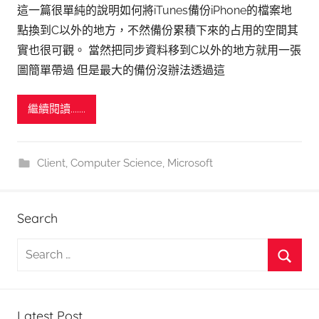
這一篇很單純的說明如何將iTunes備份iPhone的檔案地
點換到C以外的地方，不然備份累積下來的占用的空間其
實也很可觀。 當然把同步資料移到C以外的地方就用一張
圖簡單帶過 但是最大的備份沒辦法透過這
繼續閱讀.......
Client
,
Computer Science
,
Microsoft
Search
S
e
S
a
e
r
Latest Post