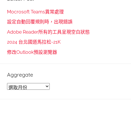
a
c
r
h
Mocrosoft Teams異常處理
c
f
設定自動回覆規則時，出現錯誤
h
o
Adobe Reader所有的工具呈現空白狀態
r
2024 台北國道馬拉松-21K
:
修改Outlook預設瀏覽器
Aggregate
A
g
g
r
e
g