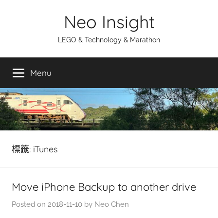
Skip
Neo Insight
to
content
LEGO & Technology & Marathon
Menu
標籤:
iTunes
Move iPhone Backup to another drive
Posted on
2018-11-10
by
Neo Chen