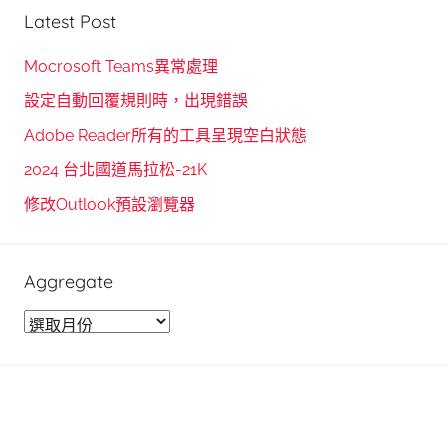
r
Latest Post
a
c
r
h
Mocrosoft Teams異常處理
c
f
設定自動回覆規則時，出現錯誤
h
o
Adobe Reader所有的工具呈現空白狀態
r
2024 台北國道馬拉松-21K
:
修改Outlook預設瀏覽器
Aggregate
A
g
g
r
e