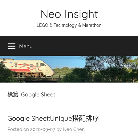
Skip
Neo Insight
to
content
LEGO & Technology & Marathon
Menu
標籤:
Google Sheet
Google Sheet:Unique搭配排序
Posted on
2020-09-07
by
Neo Chen