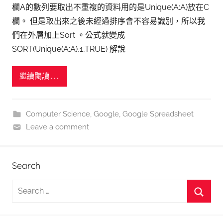
欄A的數列要取出不重複的資料用的是Unique(A:A)放在C
欄。 但是取出來之後未經過排序會不容易識別，所以我
們在外層加上Sort 。公式就變成
SORT(Unique(A:A),1,TRUE) 解說
繼續閱讀.......
Computer Science
,
Google
,
Google Spreadsheet
Leave a comment
Search
S
e
S
a
e