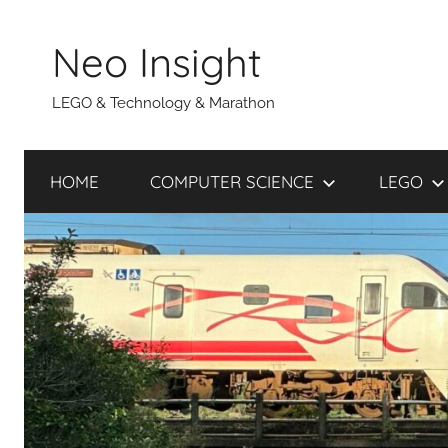
Skip
to
Neo Insight
content
LEGO & Technology & Marathon
HOME
COMPUTER SCIENCE
LEGO