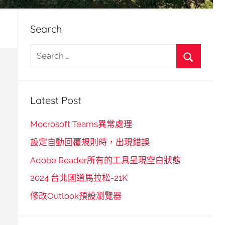
Search
S
e
S
a
e
r
Latest Post
a
c
r
h
Mocrosoft Teams異常處理
c
f
設定自動回覆規則時，出現錯誤
h
o
Adobe Reader所有的工具呈現空白狀態
r
2024 台北國道馬拉松-21K
:
修改Outlook預設瀏覽器