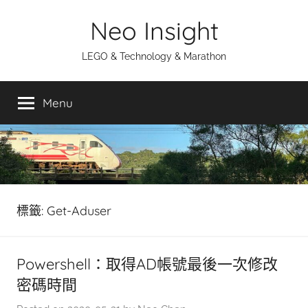
Skip
Neo Insight
to
content
LEGO & Technology & Marathon
Menu
標籤:
Get-Aduser
Powershell：取得AD帳號最後一次修改
密碼時間