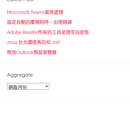
a
c
r
h
Mocrosoft Teams異常處理
c
f
設定自動回覆規則時，出現錯誤
h
o
Adobe Reader所有的工具呈現空白狀態
r
2024 台北國道馬拉松-21K
:
修改Outlook預設瀏覽器
Aggregate
A
g
g
r
e
g