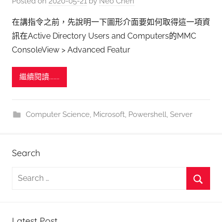
Posted on
2020-05-21
by
Neo Chen
在講指令之前，先說明一下圖形介面要如何取得這一項資
訊在Active Directory Users and Computers的MMC
ConsoleView > Advanced Featur
繼續閱讀.......
Computer Science
,
Microsoft
,
Powershell
,
Server
Search
S
e
S
a
e
r
Latest Post