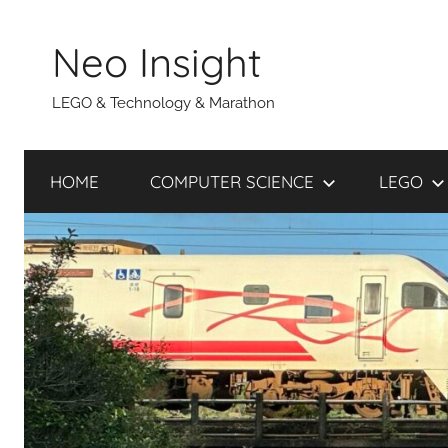
Skip
to
Neo Insight
content
LEGO & Technology & Marathon
HOME
COMPUTER SCIENCE
LEGO