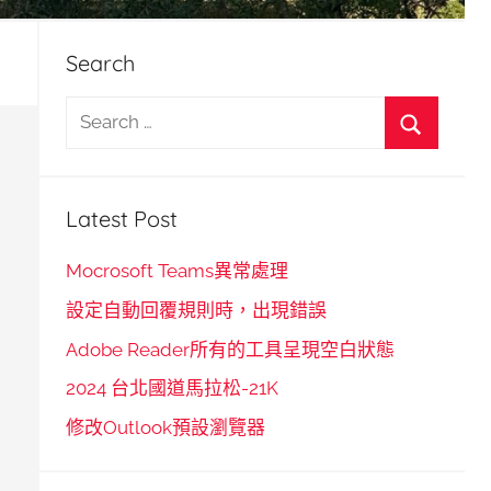
Search
S
e
S
a
e
r
Latest Post
a
c
r
h
Mocrosoft Teams異常處理
c
f
設定自動回覆規則時，出現錯誤
h
o
Adobe Reader所有的工具呈現空白狀態
r
2024 台北國道馬拉松-21K
:
修改Outlook預設瀏覽器