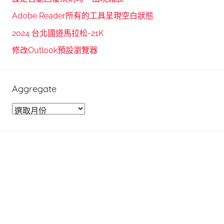
h
o
Adobe Reader所有的工具呈現空白狀態
r
2024 台北國道馬拉松-21K
:
修改Outlook預設瀏覽器
Aggregate
A
g
g
r
e
g
a
t
e