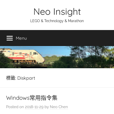
Skip
Neo Insight
to
content
LEGO & Technology & Marathon
Menu
標籤:
Diskpart
Windows常用指令集
Posted on
2018-11-29
by
Neo Chen