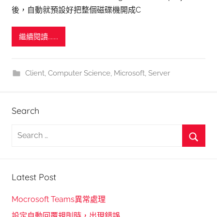
後，自動就預設好把整個磁碟機開成C
繼續閱讀.......
Client
,
Computer Science
,
Microsoft
,
Server
Search
S
e
S
a
e
r
Latest Post
a
c
r
h
Mocrosoft Teams異常處理
c
f
設定自動回覆規則時，出現錯誤