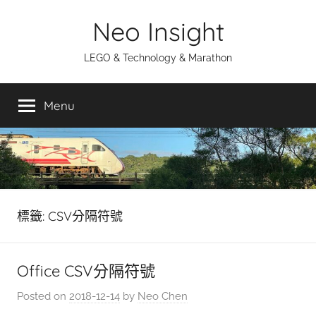
Skip
Neo Insight
to
content
LEGO & Technology & Marathon
Menu
標籤:
CSV分隔符號
Office CSV分隔符號
Posted on
2018-12-14
by
Neo Chen