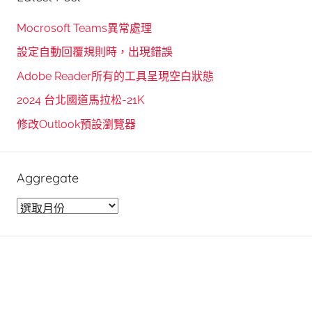
a
c
r
h
Mocrosoft Teams異常處理
c
f
設定自動回覆規則時，出現錯誤
h
o
Adobe Reader所有的工具呈現空白狀態
r
2024 台北國道馬拉松-21K
:
修改Outlook預設瀏覽器
Aggregate
A
g
g
r
e
g