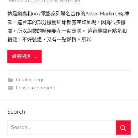
Posted on
2021-11-22
by
Neo Chen
這是樂高和007電影系列聯名合作的Aston Martin DB5車
款，這台車的部分機關細節都有完整呈現。因為很多機
關，所以組裝的時候要花一點頭腦。 這台機關有點多和
複雜，不好裝燈，又有一點懶惰。所以
繼續閱讀.......
Creator
,
Lego
Leave a comment
Search
S
e