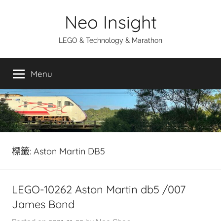
Skip
Neo Insight
to
content
LEGO & Technology & Marathon
Menu
標籤:
Aston Martin DB5
LEGO-10262 Aston Martin db5 /007
James Bond