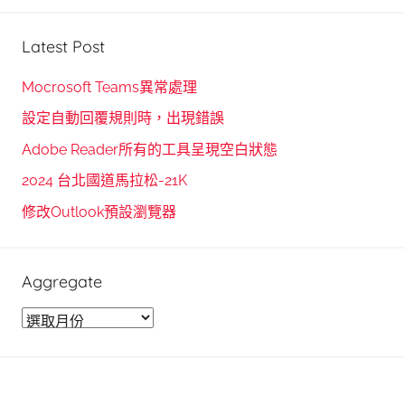
S
a
e
r
Latest Post
a
c
r
h
Mocrosoft Teams異常處理
c
f
設定自動回覆規則時，出現錯誤
h
o
Adobe Reader所有的工具呈現空白狀態
r
2024 台北國道馬拉松-21K
:
修改Outlook預設瀏覽器
Aggregate
A
g
g
r