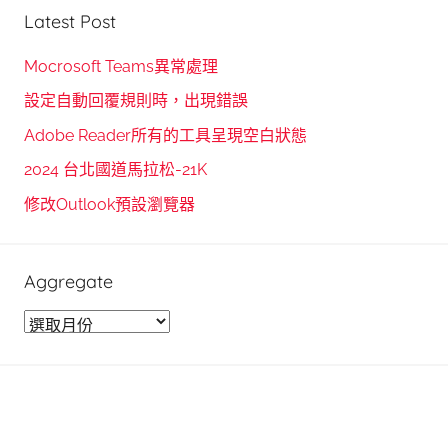
r
Latest Post
a
c
r
h
Mocrosoft Teams異常處理
c
f
設定自動回覆規則時，出現錯誤
h
o
Adobe Reader所有的工具呈現空白狀態
r
2024 台北國道馬拉松-21K
:
修改Outlook預設瀏覽器
Aggregate
A
g
g
r
e