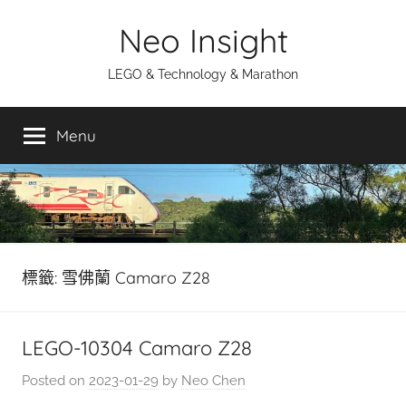
Skip
Neo Insight
to
content
LEGO & Technology & Marathon
Menu
標籤:
雪佛蘭 Camaro Z28
LEGO-10304 Camaro Z28
Posted on
2023-01-29
by
Neo Chen