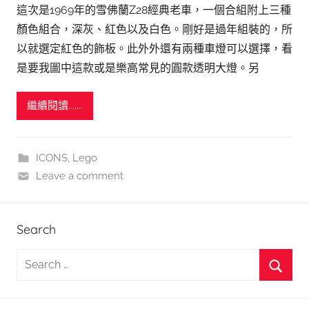
這次是1969年的雪佛蘭Z28經典老車，一個合組附上三種
顏色組合，深灰、紅色以及白色。剛好是過年組裝的，所
以就選定紅色的飾板。此外外還有兩種車燈可以選擇，看
是要我圖中這款或是樂高常見的圓款透明大燈。另
繼續閱讀.......
ICONS
,
Lego
Leave a comment
Search
S
e
S
a
e